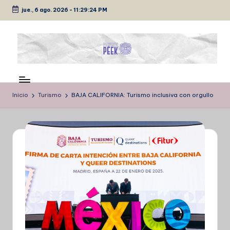
jue., 6 ago. 2026
-
11:29:25 PM
Saltar
al
contenido
P
Medio
de
É
comunicación
Inicio
Turismo
BAJA CALIFORNIA: Turismo inclusiva con orgullo
E
K