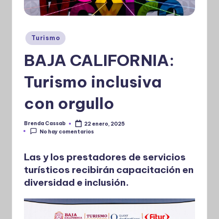
Publicado
Turismo
en
BAJA CALIFORNIA:
Turismo inclusiva
con orgullo
Brenda Cassab
22 enero, 2025
Publicado
No hay comentarios
por
Las y los prestadores de servicios
turísticos recibirán capacitación en
diversidad e inclusión.