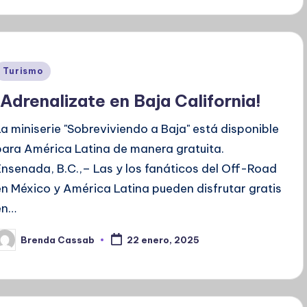
Publicado
Turismo
en
¡Adrenalizate en Baja California!
La miniserie "Sobreviviendo a Baja" está disponible
para América Latina de manera gratuita.
Ensenada, B.C.,– Las y los fanáticos del Off-Road
en México y América Latina pueden disfrutar gratis
en…
Brenda Cassab
22 enero, 2025
ublicado
or