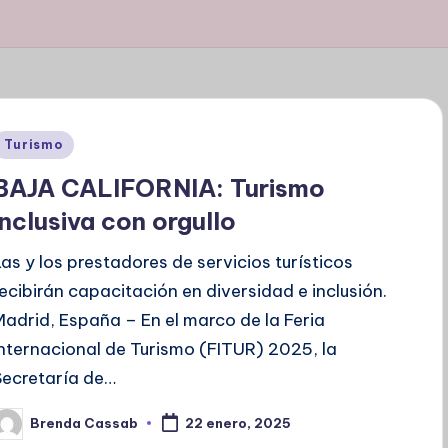
Publicado
Turismo
en
BAJA CALIFORNIA: Turismo
inclusiva con orgullo
Las y los prestadores de servicios turísticos
recibirán capacitación en diversidad e inclusión.
Madrid, España – En el marco de la Feria
Internacional de Turismo (FITUR) 2025, la
Secretaría de…
Brenda Cassab
22 enero, 2025
ublicado
or