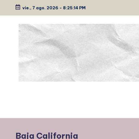
vie., 7 ago. 2026
-
8:25:15 PM
Saltar
al
contenido
P
Medio
de
É
comunicación
E
K
Baja California