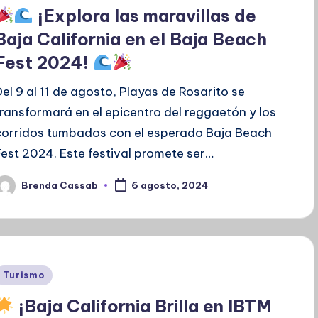
en
¡Explora las maravillas de
Baja California en el Baja Beach
Fest 2024!
Del 9 al 11 de agosto, Playas de Rosarito se
transformará en el epicentro del reggaetón y los
corridos tumbados con el esperado Baja Beach
Fest 2024. Este festival promete ser…
Brenda Cassab
6 agosto, 2024
ublicado
or
Publicado
Turismo
en
¡Baja California Brilla en IBTM