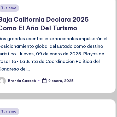
Publicado
Turismo
en
Baja California Declara 2025
Como El Año Del Turismo
Dos grandes eventos internacionales impulsarán el
posicionamiento global del Estado como destino
turístico. Jueves, 09 de enero de 2025. Playas de
Rosarito- La Junta de Coordinación Política del
Congreso del…
Brenda Cassab
9 enero, 2025
ublicado
or
Publicado
Turismo