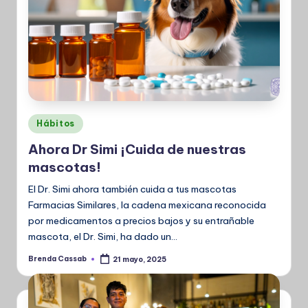
Publicado
Hábitos
en
Ahora Dr Simi ¡Cuida de nuestras
mascotas!
El Dr. Simi ahora también cuida a tus mascotas
Farmacias Similares, la cadena mexicana reconocida
por medicamentos a precios bajos y su entrañable
mascota, el Dr. Simi, ha dado un…
Brenda Cassab
21 mayo, 2025
Publicado
por