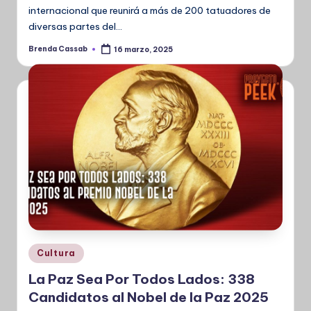
internacional que reunirá a más de 200 tatuadores de
diversas partes del…
Brenda Cassab
16 marzo, 2025
Publicado
por
Publicado
Cultura
en
La Paz Sea Por Todos Lados: 338
Candidatos al Nobel de la Paz 2025