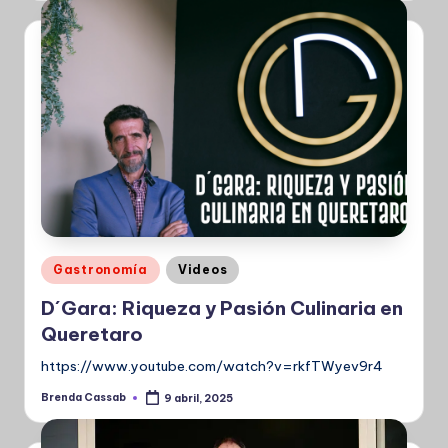
Publicado
Gastronomía
Videos
en
D´Gara: Riqueza y Pasión Culinaria en
Queretaro
https://www.youtube.com/watch?v=rkfTWyev9r4
Brenda Cassab
9 abril, 2025
Publicado
por