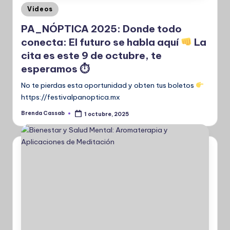
Publicado
Videos
en
PA_NÓPTICA 2025: Donde todo
conecta: El futuro se habla aquí
La
cita es este 9 de octubre, te
esperamos ⏱
No te pierdas esta oportunidad y obten tus boletos
https://festivalpanoptica.mx
Brenda Cassab
1 octubre, 2025
Publicado
por