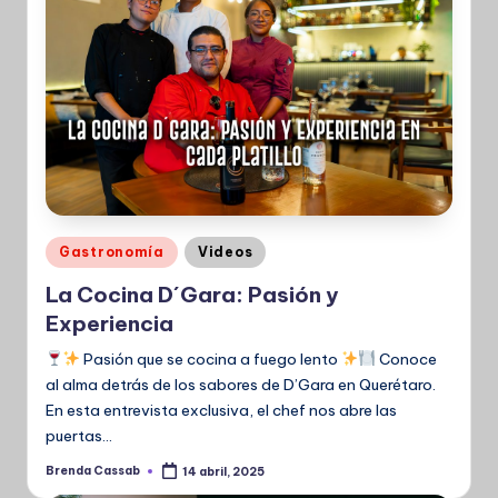
Publicado
Gastronomía
Videos
en
La Cocina D´Gara: Pasión y
Experiencia
Pasión que se cocina a fuego lento
Conoce
al alma detrás de los sabores de D’Gara en Querétaro.
En esta entrevista exclusiva, el chef nos abre las
puertas…
Brenda Cassab
14 abril, 2025
Publicado
por