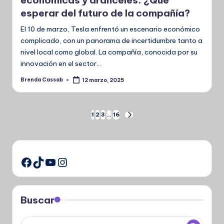
económicas y aranceles: ¿Qué
esperar del futuro de la compañía?
El 10 de marzo, Tesla enfrentó un escenario económico
complicado, con un panorama de incertidumbre tanto a
nivel local como global. La compañía, conocida por su
innovación en el sector…
Brenda Cassab
12 marzo, 2025
Publicado
por
Paginación
1
2
3
…
16
SIGUIENTE
PÁGINA
de
entradas
TikTok
YouTube
Instagram
Facebook
Buscar