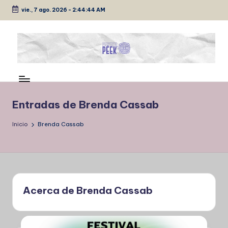
vie., 7 ago. 2026
-
2:44:45 AM
Saltar
al
contenido
P
Medio
de
É
comunicación
E
Entradas de Brenda Cassab
K
Inicio
Brenda Cassab
Acerca de Brenda Cassab