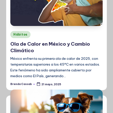
Publicado
Hábitos
en
Ola de Calor en México y Cambio
Climático
México enfrenta su primera ola de calor de 2025, con
temperaturas superiores a los 45°C en varios estados.
Este fenómeno ha sido ampliamente cubierto por
medios como El País, generando…
Brenda Cassab
21 mayo, 2025
Publicado
por