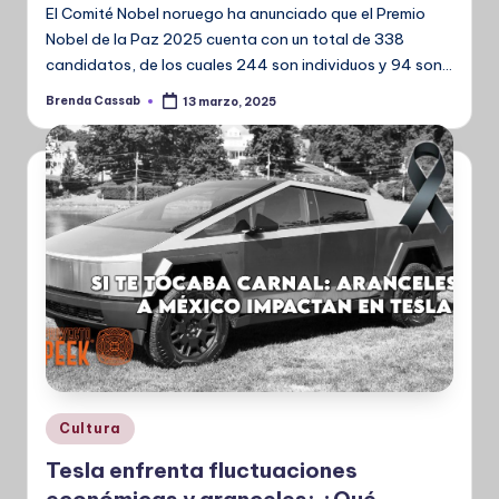
El Comité Nobel noruego ha anunciado que el Premio
Nobel de la Paz 2025 cuenta con un total de 338
candidatos, de los cuales 244 son individuos y 94 son…
Brenda Cassab
13 marzo, 2025
Publicado
por
Publicado
Cultura
en
Tesla enfrenta fluctuaciones