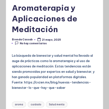
Aromaterapia y
Aplicaciones de
Meditación
Brenda Cassab
21 mayo, 2025
Publicado
No hay comentarios
por
La búsqueda de bienestar y salud mental ha llevado al
auge de prácticas como la aromaterapia y el uso de
aplicaciones de meditación. Estas tendencias están
siendo promovidas por expertos en salud y bienestar, y
han ganado popularidad en plataformas digitales.
Fuente: https://cvzen.mx/blog/nuevas-tendencias-
bienestar-lo-que-hay-que-saber
Etiquetas:
aroma
cuidado
Salud menta