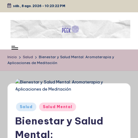
sáb., 8 ago. 2026
-
10:23:22 PM
Saltar
al
contenido
P
Medio
de
É
comunicación
Inicio
Salud
Bienestar y Salud Mental: Aromaterapia y
E
Aplicaciones de Meditación
K
Publicado
Salud
Salud Mental
en
Bienestar y Salud
Mental: