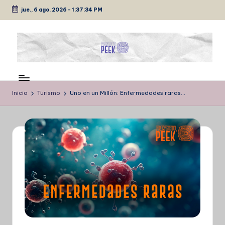
jue., 6 ago. 2026
-
1:37:35 PM
Saltar
al
contenido
P
Medio
de
É
comunicación
Inicio
Turismo
Uno en un Millón: Enfermedades raras…
E
K