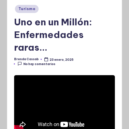
Publicado
Turismo
en
Uno en un Millón:
Enfermedades
raras…
Brenda Cassab
23 enero, 2025
Publicado
No hay comentarios
por