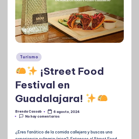
Publicado
Turismo
en
¡Street Food
Festival en
Guadalajara!
Brenda Cassab
6 agosto, 2024
Publicado
No hay comentarios
por
¿Eres fanático de la comida callejera y buscas una
experiencia culinaria única? ¡Entonces el Street Food