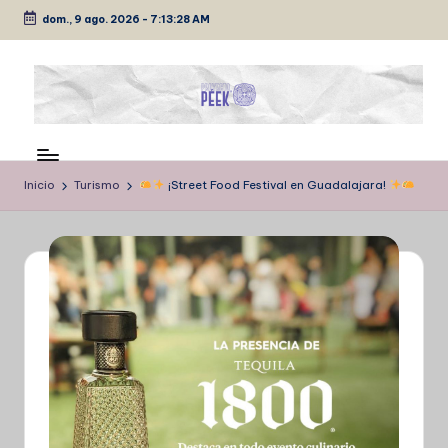
dom., 9 ago. 2026
-
7:13:28 AM
Saltar
al
contenido
P
Medio
de
É
comunicación
Inicio
Turismo
¡Street Food Festival en Guadalajara!
E
K