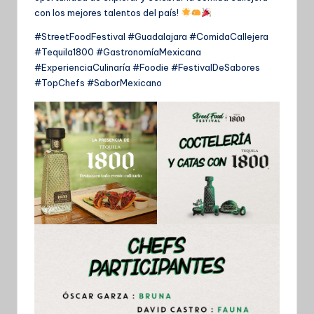
con los mejores talentos del país!
#StreetFoodFestival #Guadalajara #ComidaCallejera
#Tequila1800 #GastronomíaMexicana
#ExperienciaCulinaría #Foodie #FestivalDeSabores
#TopChefs #SaborMexicano