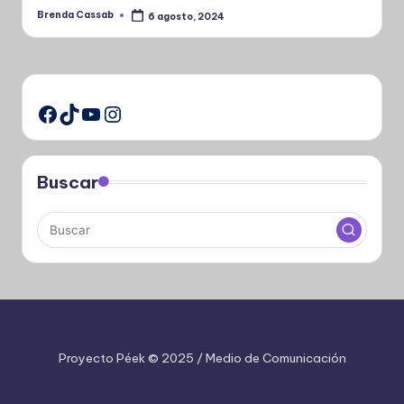
Brenda Cassab
6 agosto, 2024
Publicado
por
TikTok
YouTube
Instagram
Facebook
Buscar
Proyecto Péek © 2025 / Medio de Comunicación