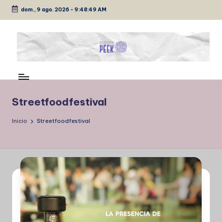
dom., 9 ago. 2026
-
9:48:49 AM
Saltar
al
contenido
P
Medio
de
É
comunicación
E
Streetfoodfestival
K
Inicio
Streetfoodfestival