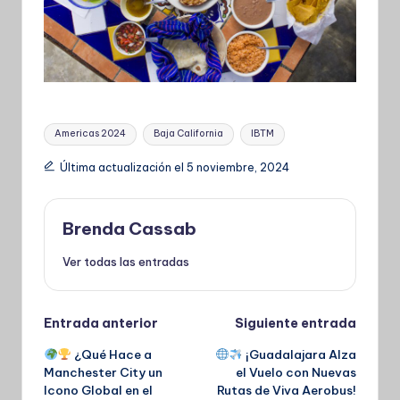
Etiquetas:
Americas 2024
Baja California
IBTM
Última actualización el 5 noviembre, 2024
Brenda Cassab
Ver todas las entradas
Navegación
Entrada anterior
Siguiente entrada
¿Qué Hace a
¡Guadalajara Alza
de
Manchester City un
el Vuelo con Nuevas
Icono Global en el
Rutas de Viva Aerobus!