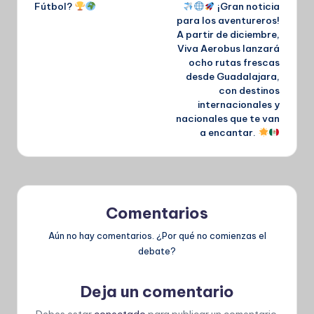
entradas
Fútbol?
¡Gran noticia
para los aventureros!
A partir de diciembre,
Viva Aerobus lanzará
ocho rutas frescas
desde Guadalajara,
con destinos
internacionales y
nacionales que te van
a encantar.
Comentarios
Aún no hay comentarios. ¿Por qué no comienzas el
debate?
Deja un comentario
Debes estar
conectado
para publicar un comentario.