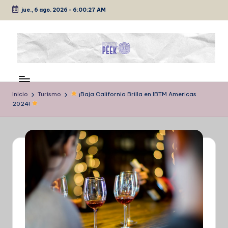
jue., 6 ago. 2026
-
6:00:27 AM
Saltar
al
contenido
P
Medio
de
É
comunicación
Inicio
Turismo
¡Baja California Brilla en IBTM Americas
E
2024!
K