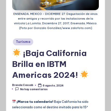
ENSENADA, MEXICO - DICIEMBRE 27: Degustación de vinos
entre amigos y recorrido por las instalaciones de la
vinícola La Lomita, Diciembre 27, 2017, Ensenada, México.
(Foto por Gonzalo González/www.zalofoto.com)
Publicado
Turismo
en
¡Baja California
Brilla en IBTM
Americas 2024!
Brenda Cassab
6 agosto, 2024
Publicado
No hay comentarios
por
¡Marca tu calendario!
Baja California ha sido
seleccionado como el destino invitado para la 15ª