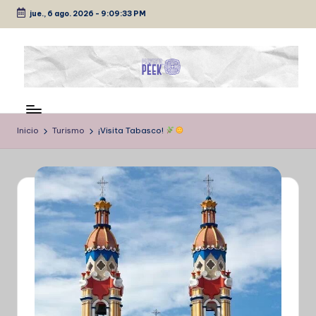
jue., 6 ago. 2026
-
9:09:33 PM
Saltar
al
contenido
P
Medio
de
É
comunicación
Inicio
Turismo
¡Visita Tabasco!
E
K