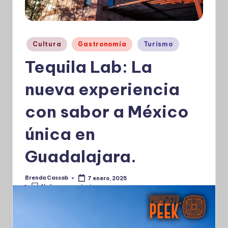
Publicado
Cultura
Gastronomía
Turismo
en
Tequila Lab: La
nueva experiencia
con sabor a México
única en
Guadalajara.
Brenda Cassab
7 enero, 2025
Publicado
No hay comentarios
por