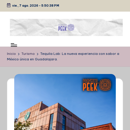
vie., 7 ago. 2026
-
5:50:38 PM
Saltar
al
contenido
P
Medio
de
É
comunicación
Inicio
Turismo
Tequila Lab: La nueva experiencia con sabor a
E
México única en Guadalajara.
K