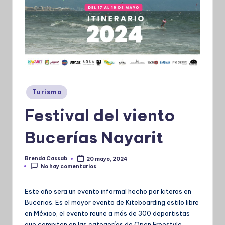
Publicado
Turismo
en
Festival del viento
Bucerías Nayarit
Brenda Cassab
20 mayo, 2024
Publicado
No hay comentarios
por
Este año sera un evento informal hecho por kiteros en
Bucerias. Es el mayor evento de Kiteboarding estilo libre
en México, el evento reune a más de 300 deportistas
que compiten en las categorías de Open Freestyle,