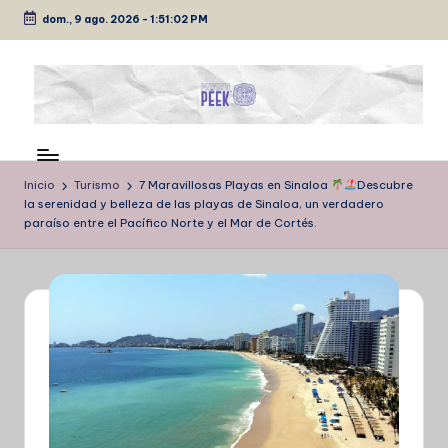
dom., 9 ago. 2026
-
1:51:02 PM
Saltar
al
contenido
P
Medio
de
É
comunicación
Inicio
Turismo
7 Maravillosas Playas en Sinaloa
Descubre
E
la serenidad y belleza de las playas de Sinaloa, un verdadero
paraíso entre el Pacífico Norte y el Mar de Cortés.
K