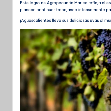
Este logro de Agropecuaria Marlee refleja el e
planean continuar trabajando intensamente par
¡Aguascalientes lleva sus deliciosas uvas al m