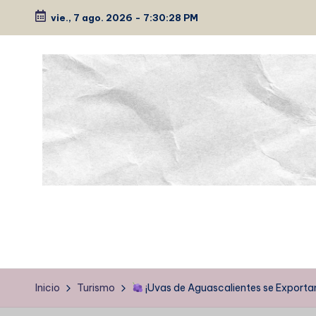
vie., 7 ago. 2026
-
7:30:29 PM
Saltar
al
contenido
P
Medio
de
É
comunicación
E
K
Inicio
Turismo
¡Uvas de Aguascalientes se Exporta