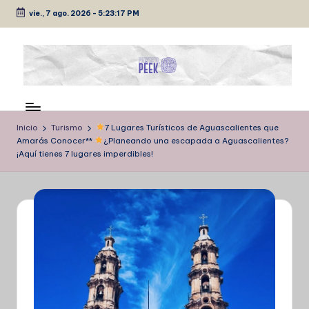
vie., 7 ago. 2026
-
5:23:18 PM
Saltar
al
contenido
P
Medio
de
É
comunicación
Inicio
Turismo
7 Lugares Turísticos de Aguascalientes que
E
Amarás Conocer**
¿Planeando una escapada a Aguascalientes?
¡Aquí tienes 7 lugares imperdibles!
K