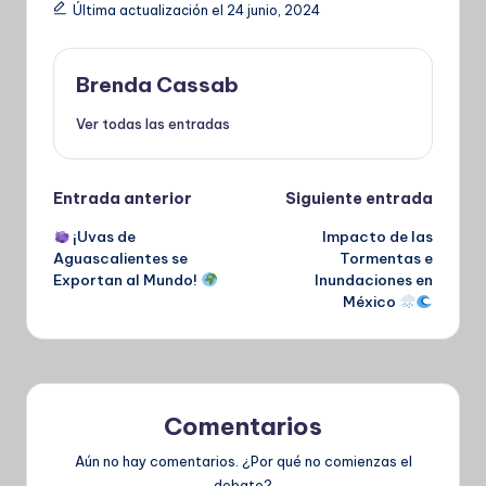
Última actualización el 24 junio, 2024
Brenda Cassab
Ver todas las entradas
Navegación
Entrada anterior
Siguiente entrada
¡Uvas de
Impacto de las
de
Aguascalientes se
Tormentas e
Exportan al Mundo!
Inundaciones en
entradas
México
Comentarios
Aún no hay comentarios. ¿Por qué no comienzas el
debate?