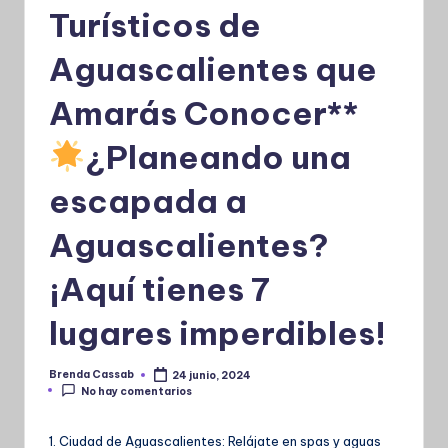
Turísticos de
Aguascalientes que
Amarás Conocer**
¿Planeando una
escapada a
Aguascalientes?
¡Aquí tienes 7
lugares imperdibles!
Brenda Cassab
24 junio, 2024
Publicado
No hay comentarios
por
1. Ciudad de Aguascalientes: Relájate en spas y aguas