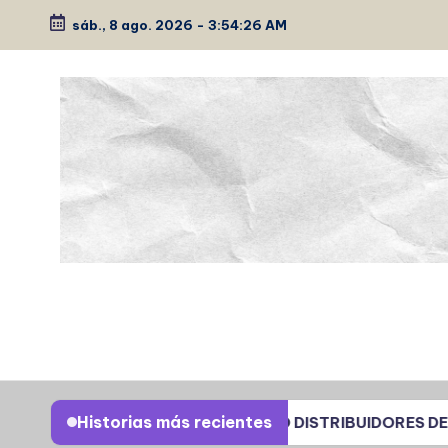
sáb., 8 ago. 2026
-
3:54:27 AM
Saltar
al
contenido
P
Medio
de
É
comunicación
E
K
Historias más recientes
CHOMOS
AUTO DISTRIBUIDORES DEL CENTRO 