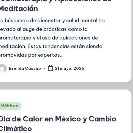
Meditación
La búsqueda de bienestar y salud mental ha
llevado al auge de prácticas como la
aromaterapia y el uso de aplicaciones de
meditación. Estas tendencias están siendo
promovidas por expertos…
Brenda Cassab
21 mayo, 2025
ublicado
or
Publicado
Hábitos
en
Ola de Calor en México y Cambio
Climático