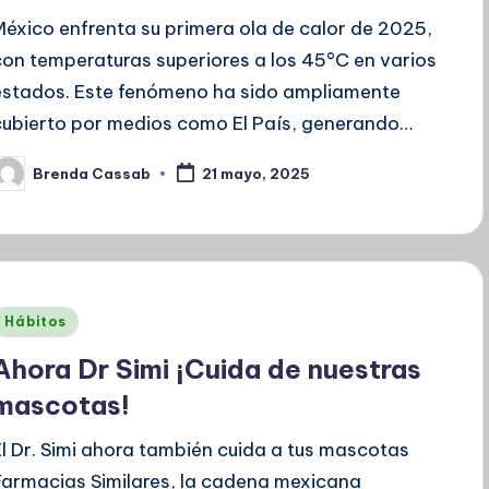
México enfrenta su primera ola de calor de 2025,
con temperaturas superiores a los 45°C en varios
estados. Este fenómeno ha sido ampliamente
cubierto por medios como El País, generando…
Brenda Cassab
21 mayo, 2025
ublicado
or
Publicado
Hábitos
en
Ahora Dr Simi ¡Cuida de nuestras
mascotas!
El Dr. Simi ahora también cuida a tus mascotas
Farmacias Similares, la cadena mexicana