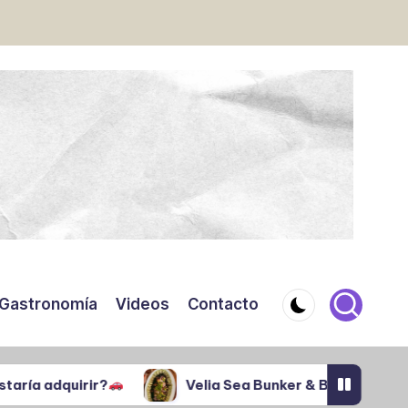
Gastronomía
Videos
Contacto
rir?
Velia Sea Bunker & Bar: mariscos y ambient