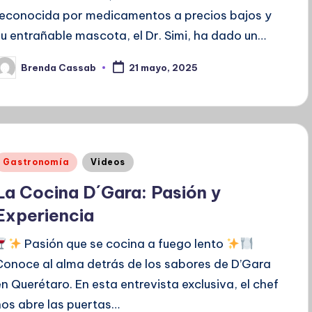
reconocida por medicamentos a precios bajos y
su entrañable mascota, el Dr. Simi, ha dado un…
Brenda Cassab
21 mayo, 2025
ublicado
or
Publicado
Gastronomía
Videos
en
La Cocina D´Gara: Pasión y
Experiencia
Pasión que se cocina a fuego lento
Conoce al alma detrás de los sabores de D’Gara
en Querétaro. En esta entrevista exclusiva, el chef
nos abre las puertas…