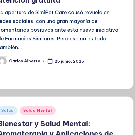
La apertura de SimiPet Care causó revuelo en
redes sociales, con una gran mayoría de
comentarios positivos ante esta nueva iniciativa
de Farmacias Similares. Pero eso no es todo:
también…
Carlos Alberto
25 junio, 2025
ublicado
or
Publicado
Salud
Salud Mental
en
Bienestar y Salud Mental:
Aromaterapia y Aplicaciones de