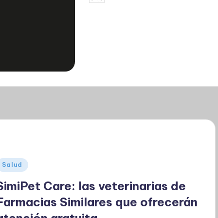
por
Publicado
Salud
en
SimiPet Care: las veterinarias de
Farmacias Similares que ofrecerán
atención gratuita