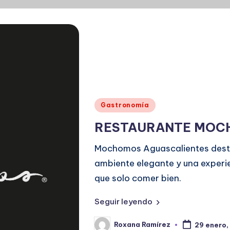
Publicado
Gastronomía
en
RESTAURANTE MO
Mochomos Aguascalientes destac
ambiente elegante y una experi
que solo comer bien.
Seguir leyendo
Roxana Ramírez
29 enero,
Publicado