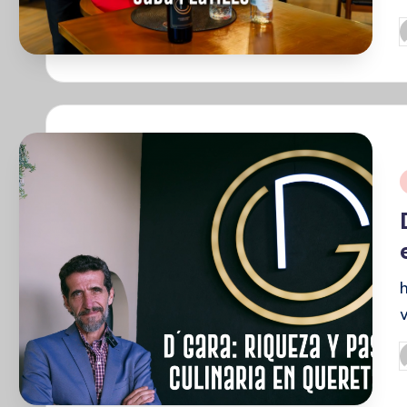
P
p
P
p