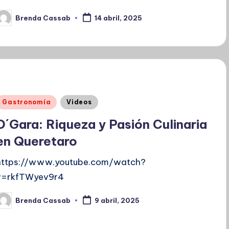
Brenda Cassab
14 abril, 2025
ublicado
or
Publicado
Gastronomía
Videos
en
D´Gara: Riqueza y Pasión Culinaria
en Queretaro
https://www.youtube.com/watch?
v=rkfTWyev9r4
Brenda Cassab
9 abril, 2025
ublicado
or