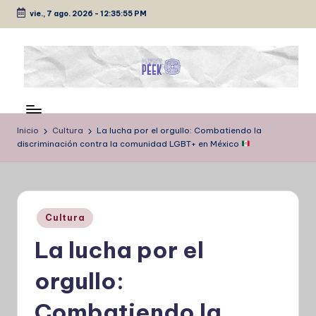
vie., 7 ago. 2026
-
12:35:55 PM
Saltar
al
contenido
P
Medio
de
É
comunicación
Inicio
Cultura
La lucha por el orgullo: Combatiendo la
E
discriminación contra la comunidad LGBT+ en México
K
Publicado
Cultura
en
La lucha por el
orgullo:
Combatiendo la