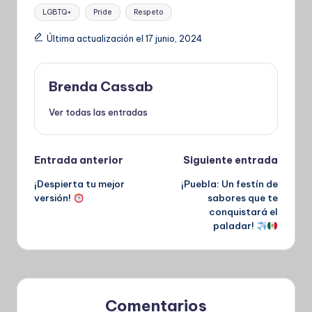
Etiquetas:
LGBTQ+
Pride
Respeto
Última actualización el 17 junio, 2024
Brenda Cassab
Ver todas las entradas
Navegación
Entrada anterior
Siguiente entrada
¡Despierta tu mejor
¡Puebla: Un festín de
de
versión!
sabores que te
conquistará el
entradas
paladar!
Comentarios