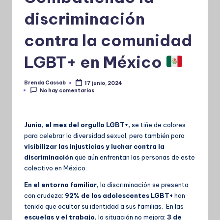
discriminación
contra la comunidad
LGBT+ en México
Brenda Cassab
17 junio, 2024
Publicado
No hay comentarios
por
Junio, el mes del orgullo LGBT+,
se tiñe de colores
para celebrar la diversidad sexual, pero también para
visibilizar las injusticias y luchar contra la
discriminación
que aún enfrentan las personas de este
colectivo en México.
En el entorno familiar,
la discriminación se presenta
con crudeza:
92% de los adolescentes LGBT+
han
tenido que ocultar su identidad a sus familias. En las
escuelas y el trabajo,
la situación no mejora:
3 de