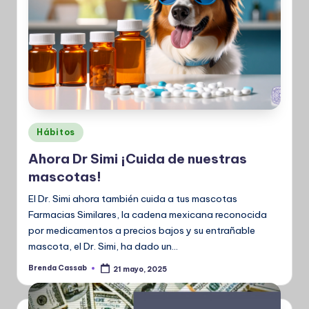
Publicado
Hábitos
en
Ahora Dr Simi ¡Cuida de nuestras
mascotas!
El Dr. Simi ahora también cuida a tus mascotas
Farmacias Similares, la cadena mexicana reconocida
por medicamentos a precios bajos y su entrañable
mascota, el Dr. Simi, ha dado un…
Brenda Cassab
21 mayo, 2025
Publicado
por