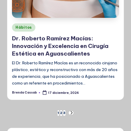
Publicado
Hábitos
en
Dr. Roberto Ramírez Macías:
Innovación y Excelencia en Cirugía
Estética en Aguascalientes
El Dr. Roberto Ramírez Macías es un reconocido cirujano
plástico, estético y reconstructivo con más de 20 años
de experiencia, que ha posicionado a Aguascalientes
como un referente en procedimientos…
Brenda Cassab
17 diciembre, 2024
Publicado
por
Paginación
1
2
3
SIGUIENTE
PÁGINA
de