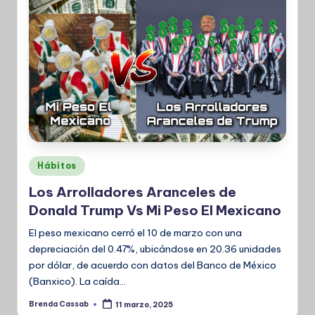
Publicado
Hábitos
en
Los Arrolladores Aranceles de
Donald Trump Vs Mi Peso El Mexicano
El peso mexicano cerró el 10 de marzo con una
depreciación del 0.47%, ubicándose en 20.36 unidades
por dólar, de acuerdo con datos del Banco de México
(Banxico). La caída…
Brenda Cassab
11 marzo, 2025
Publicado