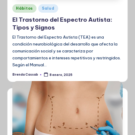
Publicado
Hábitos
Salud
en
El Trastorno del Espectro Autista:
Tipos y Signos
El Trastorno del Espectro Autista (TEA) es una
condición neurobiológica del desarrollo que afecta la
comunicación social y se caracteriza por
comportamientos e intereses repetitivos y restringidos.
Según el Manual…
Brenda Cassab
8 enero, 2025
Publicado
por