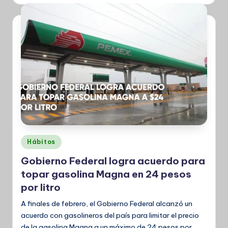
por
Publicado
Hábitos
en
Gobierno Federal logra acuerdo para
topar gasolina Magna en 24 pesos
por litro
A finales de febrero, el Gobierno Federal alcanzó un
acuerdo con gasolineros del país para limitar el precio
de la gasolina Magna a un máximo de 24 pesos por