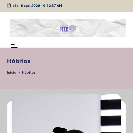
sáb., 8 ago. 2026
-
9:42:38 AM
Saltar
al
contenido
P
Medio
de
É
comunicación
E
Hábitos
K
Inicio
Hábitos