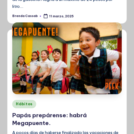
litro.…
Brenda Cassab
11 marzo, 2025
Publicado
por
Publicado
Hábitos
en
Papás prepárense: habrá
Megapuente.
A pocos días de haberse finalizado las vacaciones de