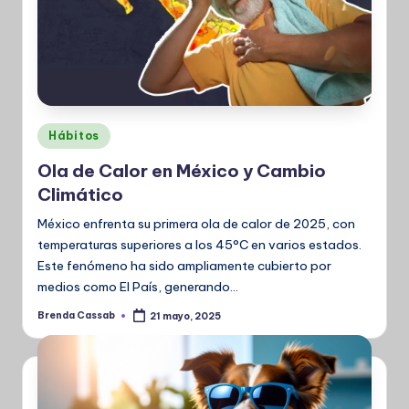
Publicado
Hábitos
en
Ola de Calor en México y Cambio
Climático
México enfrenta su primera ola de calor de 2025, con
temperaturas superiores a los 45°C en varios estados.
Este fenómeno ha sido ampliamente cubierto por
medios como El País, generando…
Brenda Cassab
21 mayo, 2025
Publicado
por