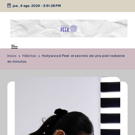
jue., 6 ago. 2026
-
3:51:29 PM
Saltar
al
contenido
P
Medio
de
É
comunicación
Inicio
Hábitos
Hollywood Peel: el secreto de una piel radiante
E
en minutos
K