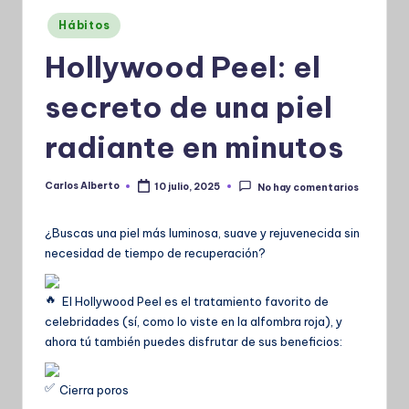
Publicado
Hábitos
en
Hollywood Peel: el
secreto de una piel
radiante en minutos
Carlos Alberto
10 julio, 2025
No hay comentarios
Publicado
por
¿Buscas una piel más luminosa, suave y rejuvenecida sin
necesidad de tiempo de recuperación?
El Hollywood Peel es el tratamiento favorito de
celebridades (sí, como lo viste en la alfombra roja), y
ahora tú también puedes disfrutar de sus beneficios:
Cierra poros