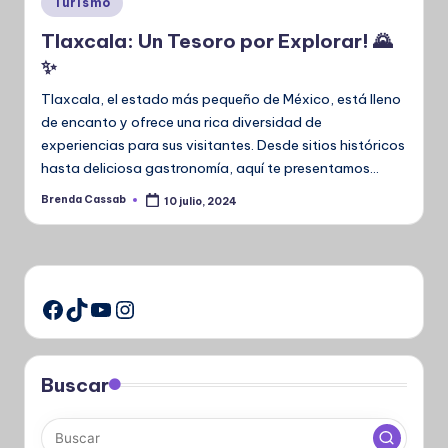
Turismo
en
Tlaxcala: Un Tesoro por Explorar! 🌄
✨
Tlaxcala, el estado más pequeño de México, está lleno
de encanto y ofrece una rica diversidad de
experiencias para sus visitantes. Desde sitios históricos
hasta deliciosa gastronomía, aquí te presentamos…
Brenda Cassab
10 julio, 2024
Publicado
por
TikTok
YouTube
Instagram
Facebook
Buscar