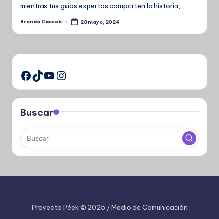
mientras tus guías expertos comparten la historia,…
Brenda Cassab
23 mayo, 2024
Publicado
por
TikTok
YouTube
Instagram
Facebook
Buscar
Proyecto Péek © 2025 / Medio de Comunicación