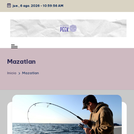
jue., 6 ago. 2026
-
10:59:56 AM
Saltar
al
contenido
P
Medio
de
É
comunicación
E
Mazatlan
K
Inicio
Mazatlan