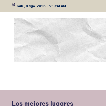
sáb., 8 ago. 2026
-
9:10:42 AM
Saltar
al
contenido
P
Medio
de
É
comunicación
E
K
Los mejores lugares