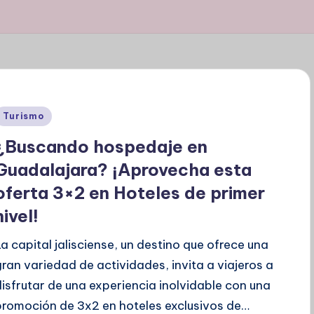
Publicado
Turismo
en
¿Buscando hospedaje en
Guadalajara? ¡Aprovecha esta
oferta 3×2 en Hoteles de primer
nivel!
La capital jalisciense, un destino que ofrece una
gran variedad de actividades, invita a viajeros a
disfrutar de una experiencia inolvidable con una
promoción de 3x2 en hoteles exclusivos de…