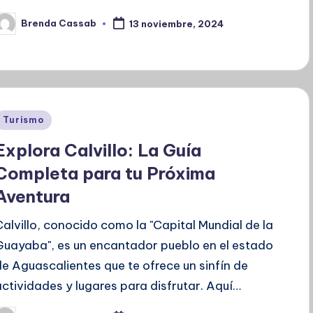
Brenda Cassab
13 noviembre, 2024
ublicado
or
Publicado
Turismo
en
Explora Calvillo: La Guía
Completa para tu Próxima
Aventura
Calvillo, conocido como la "Capital Mundial de la
Guayaba", es un encantador pueblo en el estado
de Aguascalientes que te ofrece un sinfín de
actividades y lugares para disfrutar. Aquí…