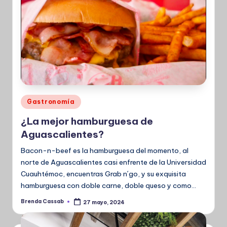
Publicado
Gastronomía
en
¿La mejor hamburguesa de
Aguascalientes?
Bacon-n-beef es la hamburguesa del momento, al
norte de Aguascalientes casi enfrente de la Universidad
Cuauhtémoc, encuentras Grab n´go, y su exquisita
hamburguesa con doble carne, doble queso y como…
Brenda Cassab
27 mayo, 2024
Publicado
por