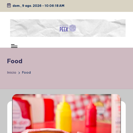
dom., 9 ago. 2026
-
10:06:18 AM
Saltar
al
contenido
P
Medio
de
É
comunicación
E
Food
K
Inicio
Food