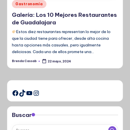
Publicado
Gastronomía
en
Galería: Los 10 Mejores Restaurantes
de Guadalajara
Estos diez restaurantes representan lo mejor de lo
que la ciudad tiene para ofrecer, desde alta cocina
hasta opciones más casuales, pero igualmente
deliciosas. Cada uno de ellos promete una…
Brenda Cassab
22 mayo, 2024
Publicado
por
TikTok
YouTube
Instagram
Facebook
Buscar