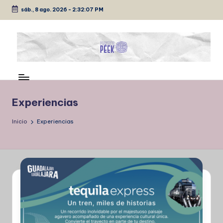
sáb., 8 ago. 2026
-
2:32:08 PM
Saltar
al
contenido
P
Medio
de
É
comunicación
E
Experiencias
K
Inicio
Experiencias