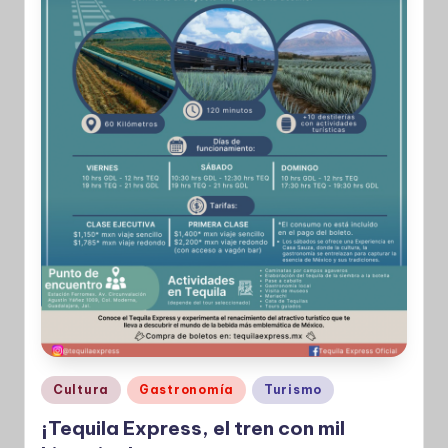
Publicado
Cultura
Gastronomía
Turismo
en
¡Tequila Express, el tren con mil