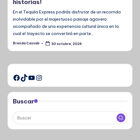
historias!
En el Tequila Express podrás disfrutar de un recorrido
inolvidable por el majestuoso paisaje agavero
acompañado de una experiencia cultural única en la
cual el trayecto se convertirá en parte…
Brenda Cassab
30 octubre, 2024
Publicado
por
TikTok
YouTube
Instagram
Facebook
Buscar