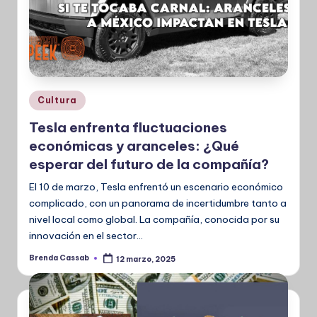
Publicado
Cultura
en
Tesla enfrenta fluctuaciones
económicas y aranceles: ¿Qué
esperar del futuro de la compañía?
El 10 de marzo, Tesla enfrentó un escenario económico
complicado, con un panorama de incertidumbre tanto a
nivel local como global. La compañía, conocida por su
innovación en el sector…
Brenda Cassab
12 marzo, 2025
Publicado
por