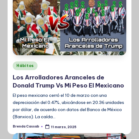
Publicado
Hábitos
en
Los Arrolladores Aranceles de
Donald Trump Vs Mi Peso El Mexicano
El peso mexicano cerró el 10 de marzo con una
depreciación del 0.47%, ubicándose en 20.36 unidades
por dólar, de acuerdo con datos del Banco de México
(Banxico). La caída…
Brenda Cassab
11 marzo, 2025
Publicado
por