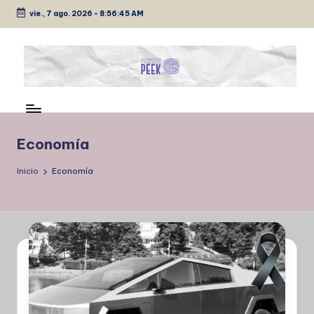
vie., 7 ago. 2026
-
8:56:45 AM
Saltar
al
contenido
P
Medio
de
É
comunicación
E
Economía
K
Inicio
Economía