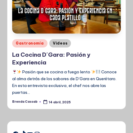
Publicado
Gastronomía
Videos
en
La Cocina D´Gara: Pasión y
Experiencia
Pasión que se cocina a fuego lento
Conoce
al alma detrás de los sabores de D’Gara en Querétaro.
En esta entrevista exclusiva, el chef nos abre las
puertas…
Brenda Cassab
14 abril, 2025
Publicado
por