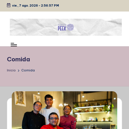
vie., 7 ago. 2026
-
2:56:57 PM
Saltar
al
contenido
P
Medio
de
É
comunicación
E
Comida
K
Inicio
Comida