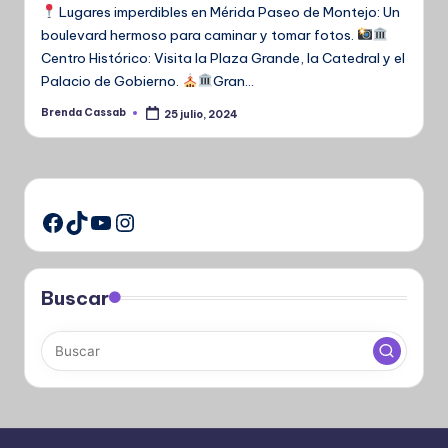
Lugares imperdibles en Mérida Paseo de Montejo: Un
boulevard hermoso para caminar y tomar fotos.
Centro Histórico: Visita la Plaza Grande, la Catedral y el
Palacio de Gobierno.
Gran…
Brenda Cassab
25 julio, 2024
Publicado
por
TikTok
YouTube
Instagram
Facebook
Buscar