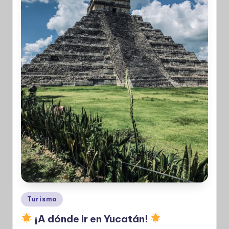
Publicado
Turismo
en
¡A dónde ir en Yucatán!