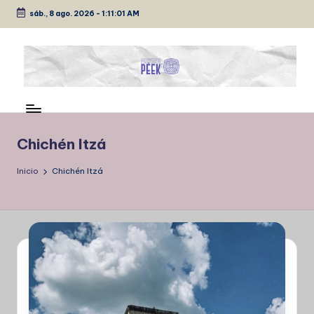
sáb., 8 ago. 2026
-
1:11:01 AM
Saltar
al
contenido
P
Medio
de
É
comunicación
E
Chichén Itzá
K
Inicio
Chichén Itzá