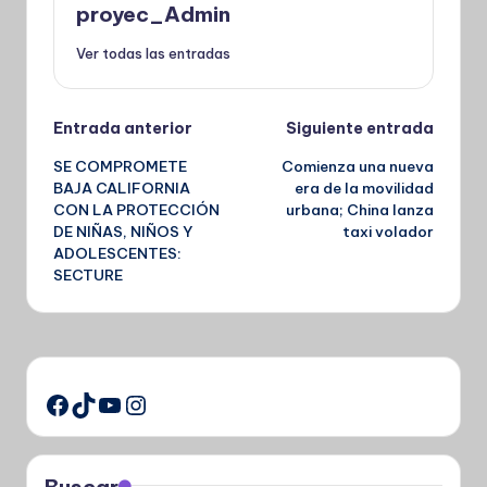
proyec_Admin
Ver todas las entradas
Navegación
Entrada anterior
Siguiente entrada
SE COMPROMETE
Comienza una nueva
de
BAJA CALIFORNIA
era de la movilidad
CON LA PROTECCIÓN
urbana; China lanza
entradas
DE NIÑAS, NIÑOS Y
taxi volador
ADOLESCENTES:
SECTURE
TikTok
YouTube
Instagram
Facebook