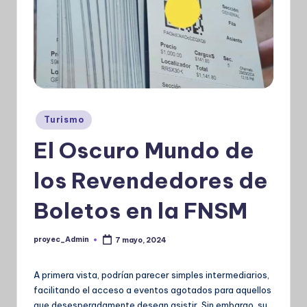
Publicado
Turismo
en
El Oscuro Mundo de
los Revendedores de
Boletos en la FNSM
proyec_Admin
7 mayo, 2024
Publicado
por
A primera vista, podrían parecer simples intermediarios,
facilitando el acceso a eventos agotados para aquellos
que desesperadamente desean asistir. Sin embargo, su