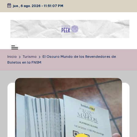
jue., 6 ago. 2026
-
11:51:07 PM
Saltar
al
contenido
P
Medio
de
É
comunicación
Inicio
Turismo
El Oscuro Mundo de los Revendedores de
E
Boletos en la FNSM
K